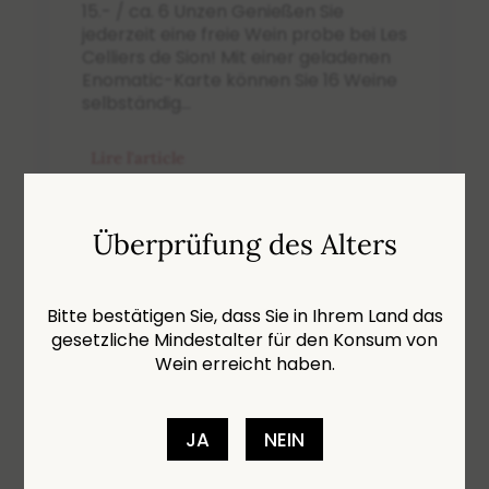
15.- / ca. 6 Unzen Genießen Sie
jederzeit eine freie Wein probe bei Les
Celliers de Sion! Mit einer geladenen
Enomatic-Karte können Sie 16 Weine
selbständig...
Lire l'article
Überprüfung des Alters
Nächste Einträge »
Bitte bestätigen Sie, dass Sie in Ihrem Land das
gesetzliche Mindestalter für den Konsum von
Kategorien
Wein erreicht haben.
Der Tisch
JA
NEIN
Der Weinberg