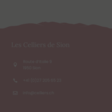
Les Celliers de Sion
Route d’Italie 9

1950 Sion
+41 (0)27 205 65 23

info@celliers.ch
