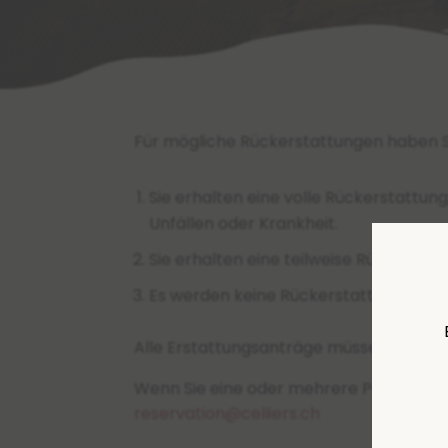
Für mögliche Rückerstattungen haben S
Sie erhalten eine volle Rückerstattun
Unfällen oder Krankheit.
Sie erhalten eine teilweise Rückersta
Es werden keine Rückerstattungen 
Alle Erstattungsanträge müssen per E-
Wenn Sie eine oder mehrere Personen zu
reservation@celliers.ch