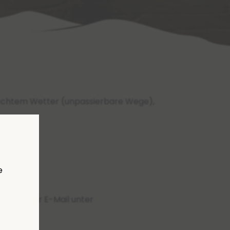
chlechtem Wetter (unpassierbare Wege),
e
liers.ch
.
 bitte per E-Mail unter