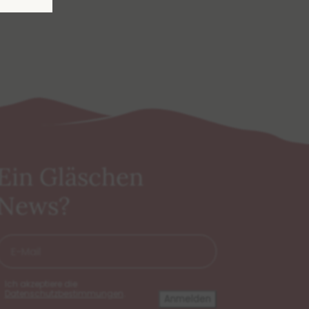
Ein Gläschen
News?
E-
Mail
*
DSGVO
Ich akzeptiere die
*
Datenschutzbestimmungen
.
*