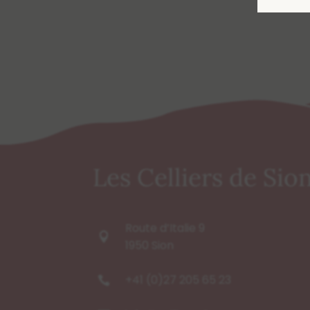
Les Celliers de Sio
Route d’Italie 9

1950 Sion
+41 (0)27 205 65 23
