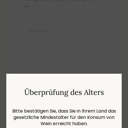
ein.
Nachricht
Überprüfung des Alters
Newsletter
Ich möchte den Newsletter von
Celliers de Sion erhalten.
Bitte bestätigen Sie, dass Sie in Ihrem Land das
gesetzliche Mindestalter für den Konsum von
Ich akzeptiere die
DSGVO
*
Wein erreicht haben.
Datenschutzbestimmungen
*