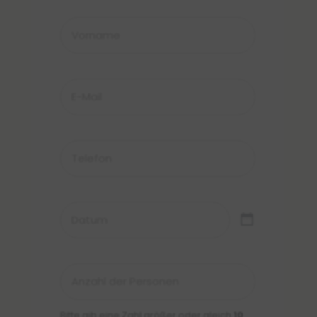
Vorname
*
E-
Mail
*
Telefon
Datum
Anzahl
der
Personen
*
Bitte gib eine Zahl größer oder gleich
10