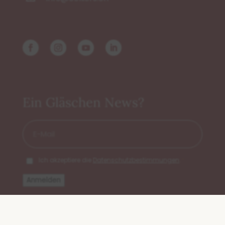
Ein Gläschen News?
E-
Mail
*
DSGVO
*
*
Ich akzeptiere die
Datenschutzbestimmungen
.
Preis
Fotos
Buchen
FAQ
Anmelden