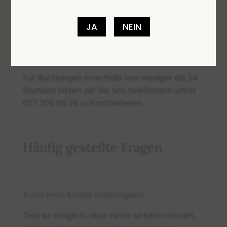
Senden Sie
JA
NEIN
Für Buchungen innerhalb von weniger als 24
Stunden bitten wir Sie, uns telefonisch unter
027 205 65 25 zu kontaktieren.
Häufig gestellte Fragen
Kann man Kinder mitbringen?
Dies ist möglich, aber nicht wirklich ratsam,