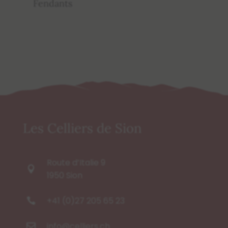
Fendants
Les Celliers de Sion
Route d’Italie 9

1950 Sion
+41 (0)27 205 65 23

info@celliers.ch
