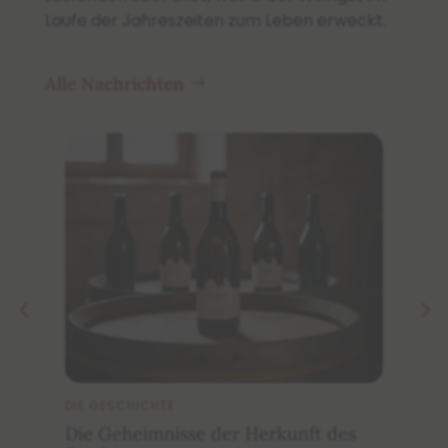
Laufe der Jahreszeiten zum Leben erweckt.
Alle Nachrichten
DIE GESCHICHTE
DE
Die Geheimnisse der Herkunft des
W