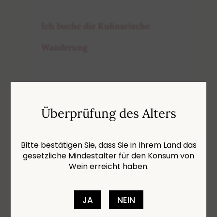
Ich buche die Kulinarische
Wanderung
Überprüfung des Alters
Für Buchungen innerhalb von weniger als 24
Stunden bitten wir Sie, uns telefonisch unter
027 205 65 25 zu kontaktieren.
Bitte bestätigen Sie, dass Sie in Ihrem Land das
gesetzliche Mindestalter für den Konsum von
Wein erreicht haben.
Häufig gestellte Fragen
JA
NEIN