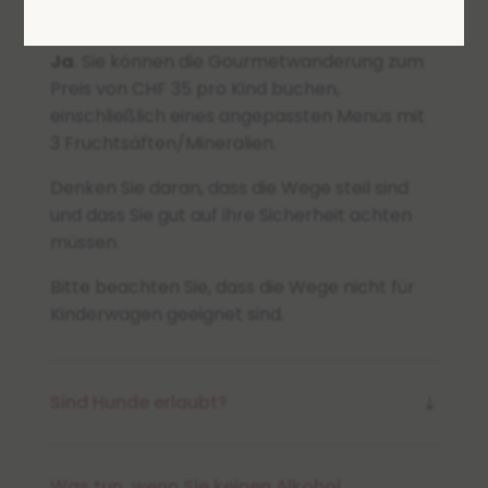
Sind Kinder willkommen?
Ja
. Sie können die Gourmetwanderung zum
Preis von CHF 35 pro Kind buchen,
einschließlich eines angepassten Menüs mit
3 Fruchtsäften/Mineralien.
Denken Sie daran, dass die Wege steil sind
und dass Sie gut auf ihre Sicherheit achten
müssen.
Bitte beachten Sie, dass die Wege nicht für
Kinderwagen geeignet sind.
Sind Hunde erlaubt?
Was tun, wenn Sie keinen Alkohol