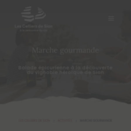
Marche gourmande
Balade épicurienne à la découverte
du vignoble héroïque de Sion
LES CELLIERS DE SION
ACTIVITÉS
MARCHE GOURMANDE
5
5