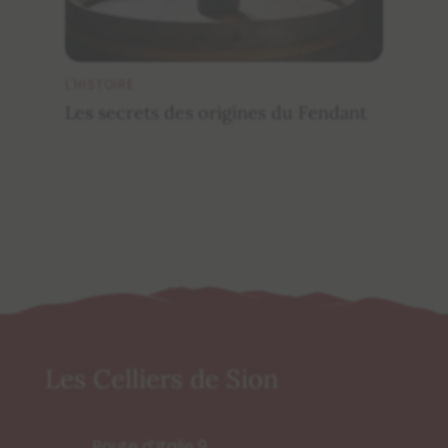
L'HISTOIRE
L
Les secrets des origines du Fendant
C
Les Celliers de Sion
Route d’Italie 9