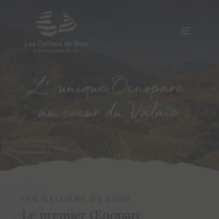
L
‘
unique
Oenoparc
au coeur du Valais
LES CELLIERS DE SION
Le premier Œnoparc