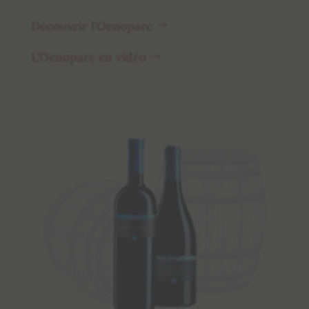
Découvrir l'Oenoparc
L'Oenoparc en vidéo
CUV
La 
Des 
sélec
bois n
maria
et ex