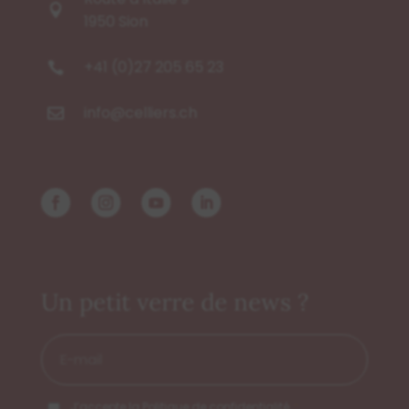

1950 Sion
+41 (0)27 205 65 23

info@celliers.ch

Un petit verre de news ?
E-
mail
*
RGPD
*
*
J’accepte la
Politique de confidentialité
.