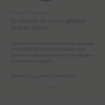
Décou
STRICTO SENSU
de
La finesse de notre gamme
Stricto Sensu
gnées
Explorez notre sublime assemblage de rouge
vré
Stricto vieilli 36 mois en barrique et notre
ce et
Pinot monocépage élevé avec soin. Élégance
et raffinement assurés.
Découvrir la gamme Stricto Sensu