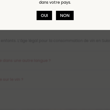
dans votre pays.
s
OUI
NON
enfants. L’âge légal pour la consommation de vin en Suisse
fre dans une autre langue ?
sur le vin ?