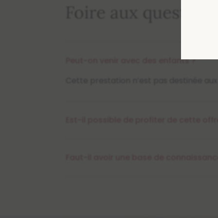
Foire aux question
Peut-on venir avec des enfants ?
Cette prestation n’est pas destinée aux 
Est-il possible de profiter de cette of
Faut-il avoir une base de connaissance 