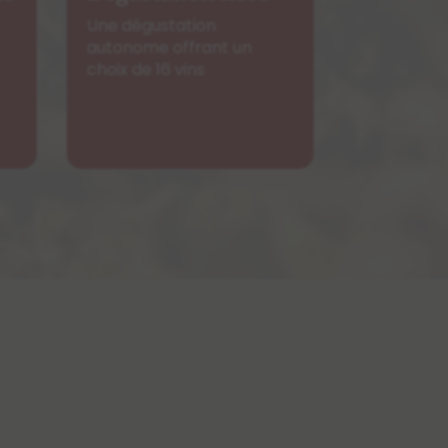
Brûlefer
Un récit immersif au
coeur de notre vignoble