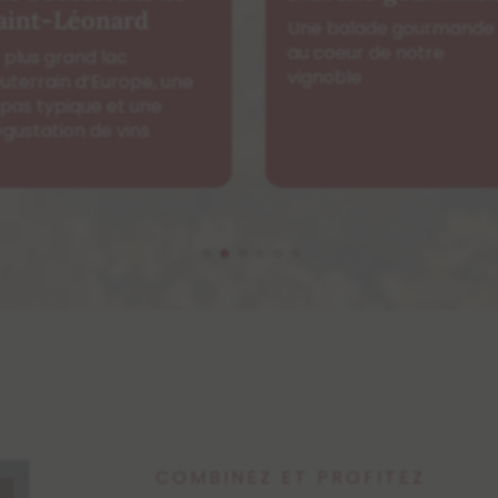
ne balade gourmande
Une dégustation
 coeur de notre
autonome offrant un
gnoble
choix de 16 vins
COMBINEZ ET PROFITEZ