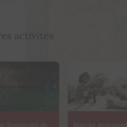
es activités
arche gourmande
Dégustation libre