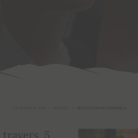
LES CELLIERS DE SION
ACTIVITÉS
DÉGUSTATION POLYSENSORIELLE
5
5
à travers 5