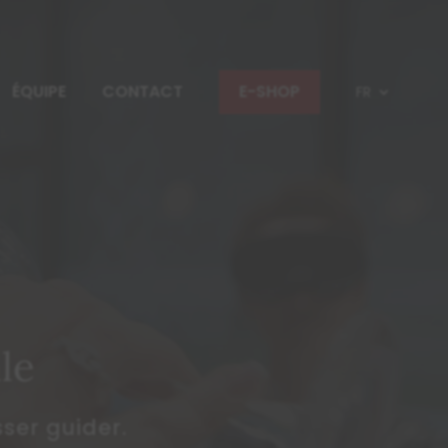
ÉQUIPE
CONTACT
E-SHOP
FR
le
sser guider.