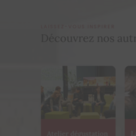
LAISSEZ-VOUS INSPIRER
Découvrez nos autr
ustation
Lac Souterrain de
M